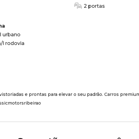
2 portas
na
l urbano
/l rodovia
vistoriadas e prontas para elevar o seu padrão. Carros premi
assicmotorsribeirao