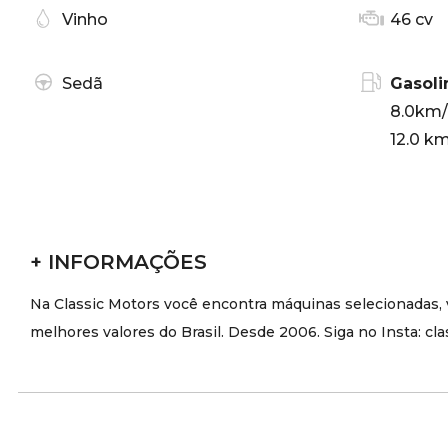
Vinho
46 cv
Sedã
Gasoli
8.0km/
12.0 km
+ INFORMAÇÕES
Na Classic Motors você encontra máquinas selecionadas, 
melhores valores do Brasil. Desde 2006. Siga no Insta: cl