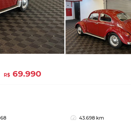
69.990
R$
968
43.698 km